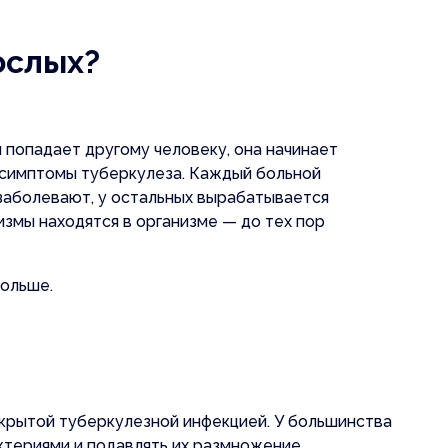
ослых?
 попадает другому человеку, она начинает
ми их обработки
 симптомы туберкулеза. Каждый больной
илами их обработки
 заболевают, у остальных вырабатывается
измы находятся в организме — до тех пор
дольше.
скрытой туберкулезной инфекцией. У большинства
ктериями и подавлять их размножение