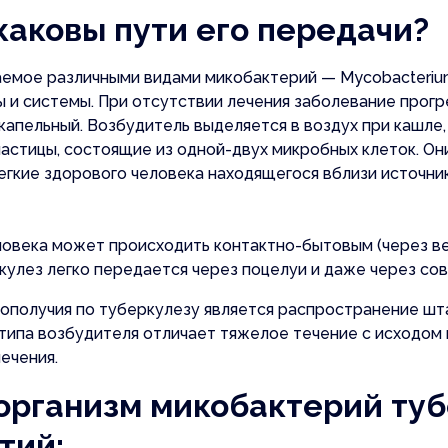
каковы пути его передачи?
мое различными видами микобактерий — Mycobacteriumt
ы и системы. При отсутствии лечения заболевание прогр
апельный. Возбудитель выделяется в воздух при кашле, 
астицы, состоящие из одной-двух микробных клеток. Он
легкие здорового человека находящегося вблизи источни
ловека может происходить контактно-бытовым (через в
еркулез легко передается через поцелуи и даже через с
ополучия по туберкулезу является распространение шт
отипа возбудителя отличает тяжелое течение с исходо
ечения.
 организм микобактерий ту
тий: