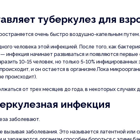
авляет туберкулез для взр
файл
пространяется очень быстро воздушно-капельным путем.
ого человека этой инфекцией. После того, как бактерия
ь
Отправляя данные, вы соглашаетесь с
правила
 — инфекция начинает развиваться и появляются первые
аявку
Отправляя данные, вы соглашаетесь с
прав
разить 10-15 человек, но только 5-10% инфицированных
происходит, и он остается в организме.Пока микроорган
е происходит).
жаться от трех месяцев до года, в некоторых случаях 
беркулезная инфекция
еза заболевают.
е вызывая заболевания. Это называется латентной или 
 и заражаются, организм способен бороться с этими ба