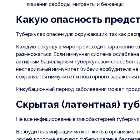
лишения свободы, мигранты и беженцы;
Какую опасность предст
Прикрепить 
Туберкулез опасен для окружающих, так как рас
Каждую секунду в мире происходит заражение одн
Отправит
размножаться. Если иммунная система ослаблена
Отправить з
активным бациллярным туберкулезом способен за
нестерильный иммунитет (гибели возбудителя не 
сохраняется иммунитет и повторного заражения н
Инкубационный период заболевания может продол
Скрытая (латентная) ту
Не все инфицированные микобактерией туберкул
Возбудитель инфекции может жить в организме, н
людей, которые вдыхают туберкулезные бактерии