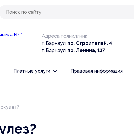
Адреса поликлиник
г. Барнаул,
пр. Строителей, 4
г. Барнаул,
пр. Ленина, 137
Платные услуги
Правовая информация
ение
аждан
Брекет-система
е
опросы
Консультации и диагностика
еркулез?
ение
 памятки
Хирургическая стоматология
улез?
е медицинские организации
Услуги ортодонтические