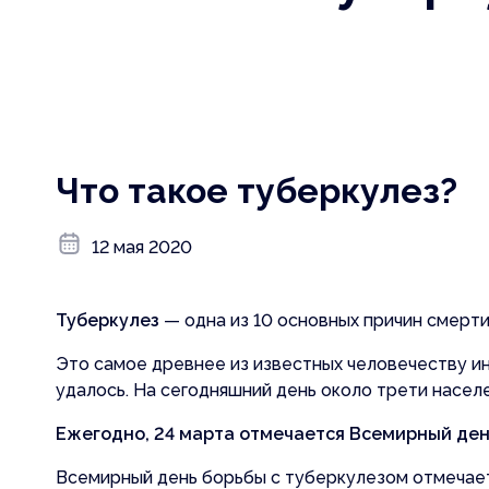
Фотогалерея
Независим
оказания 
Вакансии
Портал о
Банковские реквизиты
Права и о
Лицензия
Что такое туберкулез?
Предоста
Общественный совет
Информац
12 мая 2020
Обратная связь
пациенто
Положение об учетной политике
Порядок р
Туберкулез
— одна из 10 основных причин смерти
внеочере
Подготовка к отопительному сезону
помощи
Это самое древнее из известных человечеству ин
удалось. На сегодняшний день около трети насе
Сведения об учредителе
Правила в
Ежегодно, 24 марта отмечается Всемирный ден
Сведения о медицинских работниках
Порядок з
Всемирный день борьбы с туберкулезом отмечает