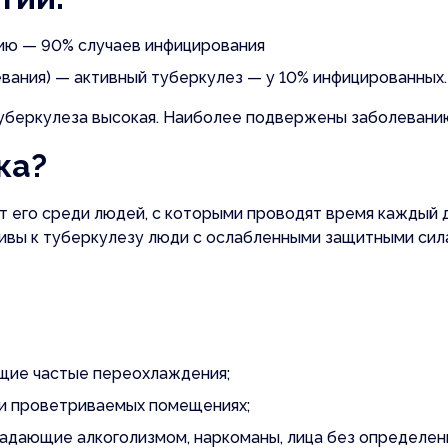
ию — 90% случаев инфицирования
вания) — активный туберкулез — у 10% инфицированных.
уберкулеза высокая. Наиболее подвержены заболеванию 
ка?
его среди людей, с которыми проводят время каждый ден
ивы к туберкулезу люди с ослабленными защитными сил
 звонок
на вакансию
щие частые переохлаждения;
 и проветриваемых помещениях;
радающие алкоголизмом, наркоманы, лица без определен