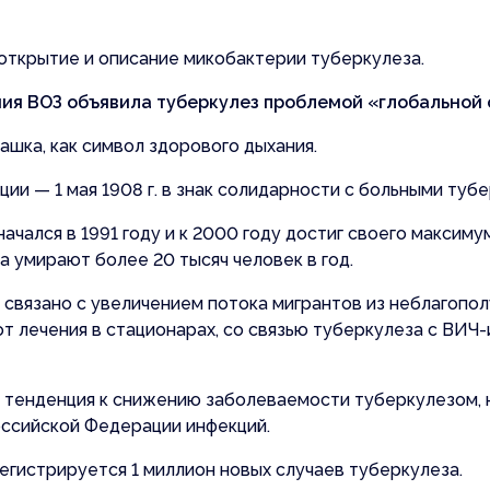
ия о необходимости
ого обращения
открытие и описание микобактерии туберкулеза.
ния ВОЗ объявила туберкулез проблемой «глобальной 
шка, как символ здорового дыхания.
и — 1 мая 1908 г. в знак солидарности с больными туб
чался в 1991 году и к 2000 году достиг своего максиму
а умирают более 20 тысяч человек в год.
связано с увеличением потока мигрантов из неблагопол
от лечения в стационарах, со связью туберкулеза с ВИЧ
ь тенденция к снижению заболеваемости туберкулезом, 
оссийской Федерации инфекций.
регистрируется 1 миллион новых случаев туберкулеза.