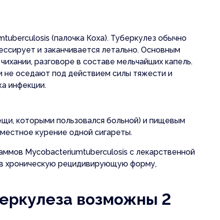
uberculosis (палочка Коха). Туберкулез обычно
ессирует и заканчивается летально. Основным
чихании, разговоре в составе мельчайших капель.
и не оседают под действием силы тяжести и
ка инфекции.
ещи, которыми пользовался больной) и пищевым
овместное курение одной сигареты.
аммов Mycobacteriumtuberculosis с лекарственной
м в хроническую рецидивирующую форму,
беркулеза возможны 2