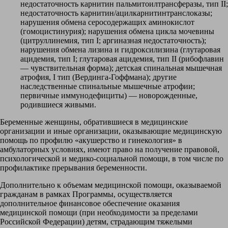
недостаточность карнитин пальмитоилтрансферазы, тип II;
недостаточность карнитин/ацилкарнитинтранслоказы;
нарушения обмена серосодержащих аминокислот
(гомоцистинурия); нарушения обмена цикла мочевины
(цитруллинемия, тип I; аргиназная недостаточность);
нарушения обмена лизина и гидроксилизина (глутаровая
ацидемия, тип I; глутаровая ацидемия, тип II (рибофлавин
— чувствительная форма); детская спинальная мышечная
атрофия, I тип (Вердинга-Гоффмана); другие
наследственные спинальные мышечные атрофии;
первичные иммунодефициты) — новорожденные,
родившиеся живыми.
Беременные женщины, обратившиеся в медицинские
организации и иные организации, оказывающие медицинскую
помощь по профилю «акушерство и гинекология» в
амбулаторных условиях, имеют право на получение правовой,
психологической и медико-социальной помощи, в том числе по
профилактике прерывания беременности.
Дополнительно к объемам медицинской помощи, оказываемой
гражданам в рамках Программы, осуществляется
дополнительное финансовое обеспечение оказания
медицинской помощи (при необходимости за пределами
Российской Федерации) детям, страдающим тяжелыми