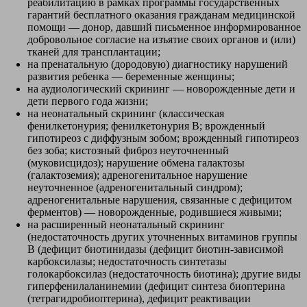
реабилитацию в рамках программы государственных
гарантий бесплатного оказания гражданам медицинской
помощи — донор, давший письменное информированное
добровольное согласие на изъятие своих органов и (или)
тканей для трансплантации;
на пренатальную (дородовую) диагностику нарушений
развития ребенка — беременные женщины;
на аудиологический скрининг — новорожденные дети и
дети первого года жизни;
на неонатальный скрининг (классическая
фенилкетонурия; фенилкетонурия B; врожденный
гипотиреоз с диффузным зобом; врожденный гипотиреоз
без зоба; кистозный фиброз неуточненный
(муковисцидоз); нарушение обмена галактозы
(галактоземия); адреногенитальное нарушение
неуточненное (адреногенитальный синдром);
адреногенитальные нарушения, связанные с дефицитом
ферментов) — новорожденные, родившиеся живыми;
на расширенный неонатальный скрининг
(недостаточность других уточненных витаминов группы
B (дефицит биотинидазы (дефицит биотин-зависимой
карбоксилазы; недостаточность синтетазы
голокарбоксилаз (недостаточность биотина); другие виды
гиперфенилаланинемии (дефицит синтеза биоптерина
(тетрагидробиоптерина), дефицит реактивации