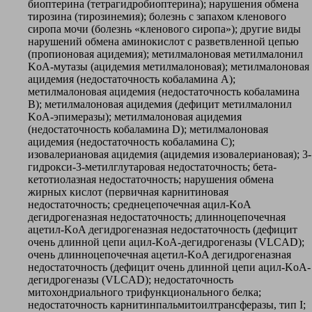
биоптерина (тетрагидробиоптерина); нарушения обмена
тирозина (тирозинемия); болезнь с запахом кленового
сиропа мочи (болезнь «кленового сиропа»); другие виды
нарушений обмена аминокислот с разветвленной цепью
(пропионовая ацидемия); метилмалоновая метилмалонил
KoA-мутазы (ацидемия метилмалоновая); метилмалоновая
ацидемия (недостаточность кобаламина A);
метилмалоновая ацидемия (недостаточность кобаламина
B); метилмалоновая ацидемия (дефицит метилмалонил
KoA-эпимеразы); метилмалоновая ацидемия
(недостаточность кобаламина D); метилмалоновая
ацидемия (недостаточность кобаламина C);
изовалериановая ацидемия (ацидемия изовалериановая); 3-
гидрокси-3-метилглутаровая недостаточность; бета-
кетотиолазная недостаточность; нарушения обмена
жирных кислот (первичная карнитиновая
недостаточность; среднецепочечная ацил-KoA
дегидрогеназная недостаточность; длинноцепочечная
ацетил-KoA дегидрогеназная недостаточность (дефицит
очень длинной цепи ацил-KoA-дегидрогеназы (VLCAD);
очень длинноцепочечная ацетил-KoA дегидрогеназная
недостаточность (дефицит очень длинной цепи ацил-KoA-
дегидрогеназы (VLCAD); недостаточность
митохондриального трифункционального белка;
недостаточность карнитинпальмитоилтрансферазы, тип I;