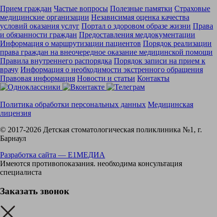
Прием граждан
Частые вопросы
Полезные памятки
Страховые
медицинские организации
Независимая оценка качества
условий оказания услуг
Портал о здоровом образе жизни
Права
и обязанности граждан
Предоставления меддокументации
Информация о маршрутизации пациентов
Порядок реализации
права граждан на внеочередное оказание медицинской помощи
Правила внутреннего распорядка
Порядок записи на прием к
врачу
Информация о необходимости экстренного обращения
Правовая информация
Новости и статьи
Контакты
Политика обработки персональных данных
Медицинская
лицензия
© 2017-2026 Детская стоматологическая поликлиника №1, г.
Барнаул
Разработка сайта —
Е1МЕДИА
Имеются противопоказания. необходима консультация
специалиста
Заказать звонок