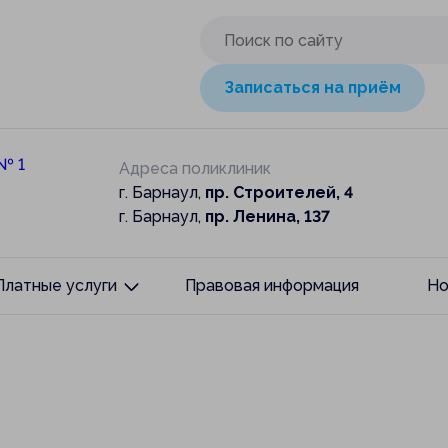
Записаться на приём
Адреса поликлиник
г. Барнаул,
пр. Строителей, 4
г. Барнаул,
пр. Ленина, 137
Платные услуги
Правовая информация
Но
Брекет-система
Консультации и диагностика
ки
Хирургическая стоматология