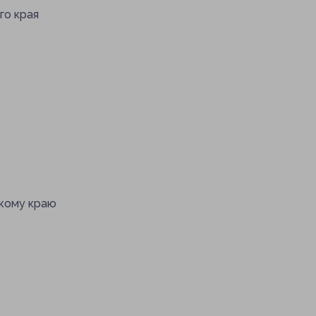
на прием к врачу
Договор на оказание платных услуг
PDF
го края
еобходимости
ращения
кому краю
 звонок