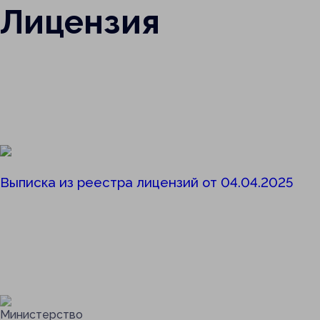
Лицензия
Страховые меди
Независимая оце
оказания услуг
Портал о здоро
Права и обязанн
Предоставления
Выписка из реестра лицензий от 04.04.2025
Информация о м
пациентов
Порядок реализа
внеочередное о
помощи
Правила внутре