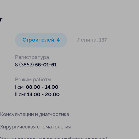
Отклик
Поликлиника
На главную
Услуги
Строителей, 4
Ленина, 137
Терапевтическое отделение
Прикрепить 
Регистратура
Хирургическое отделение
8 (3852)
56-01-61
Отправи
Ортодонтическое отделение
Режим работы
Отправить 
I см:
08.00 - 14.00
Платные услуги
II см:
14.00 - 20.00
Брекет-система
Консультации и диагностика
Хирургическая стоматология