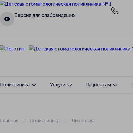
Версия для слабовидящих
Поликлиника
Услуги
Пациентам
На главную
Терапевтическое отделение
Прием граждан
Хирургическое отделение
Частые вопросы
Главная
Поликлиника
Лицензия
Ортодонтическое отделение
Полезные памят