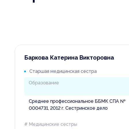
Независим
оказания 
Портал о
Права и о
Предоста
Баркова Катерина Викторовна
Информац
пациенто
Старшая медицинская сестра
Порядок р
Образование
внеочере
помощи
Среднее профессиональное ББМК СПА №
Правила в
0004731, 2012 г. Сестринское дело
Порядок з
# Медицинские сестры