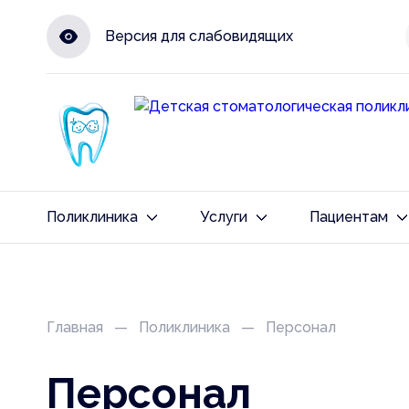
Версия для слабовидящих
Поликлиника
Услуги
Пациентам
На главную
Терапевтическое отдел
Прием гр
Хирургическое отделени
Частые в
Главная
Поликлиника
Персонал
Ортодонтическое отдел
Полезные
Персонал
Страховы