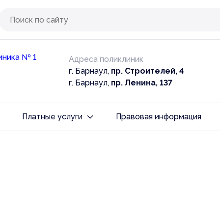
Адреса поликлиник
г. Барнаул,
пр. Строителей, 4
г. Барнаул,
пр. Ленина, 137
Платные услуги
Правовая информация
ение
аждан
Брекет-система
е
опросы
Консультации и диагностика
ение
 памятки
Хирургическая стоматология
е медицинские организации
Услуги ортодонтические