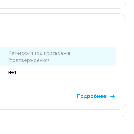
ия о необходимости
ого обращения
Категория, год присвоения
(подтверждения)
нет
Подробнее