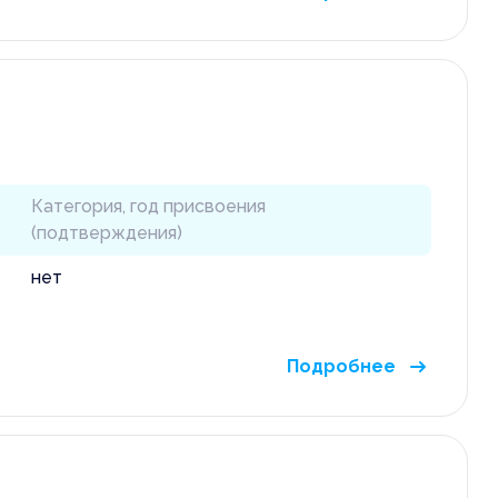
файл
ь
Отправляя данные, вы соглашаетесь с
правила
аявку
Отправляя данные, вы соглашаетесь с
прав
Категория, год присвоения
(подтверждения)
нет
Подробнее