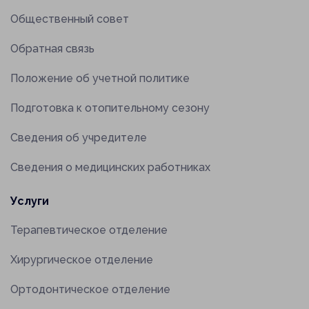
Прикрепить файл
Общественный совет
Обратная связь
Отправить
Положение об учетной политике
Отправляя данные, вы соглашаетесь с
Подготовка к отопительному сезону
Отправить заявку
правилами их обработки
Сведения об учредителе
Отправляя данные, вы соглашаетесь с
Сведения о медицинских работниках
правилами их обработки
Услуги
Терапевтическое отделение
Хирургическое отделение
Ортодонтическое отделение